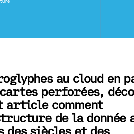
cture
roglyphes au cloud en p
 cartes perforées, déc
t article comment
structure de la donnée 
s des siècles et des