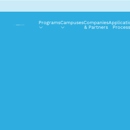
Programs
Campuses
Companies
Applicati
& Partners
Proces