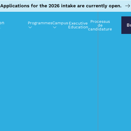
Applications for the 2026 intake are currently open.
Processus
on
Programmes
Campus
Executive
B
de
s
Education
candidature