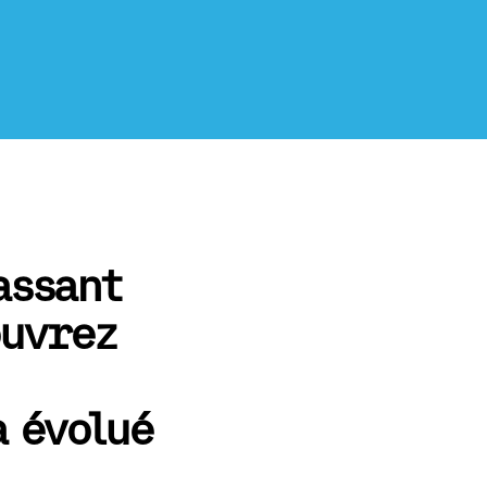
assant
ouvrez
a évolué