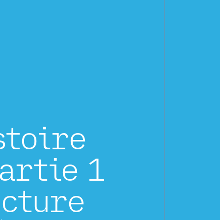
stoire
Partie 1
ucture