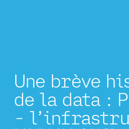
GLOSSAIRE-DE-LA-DATA
Une brève hi
de la data : 
- l’infrastr