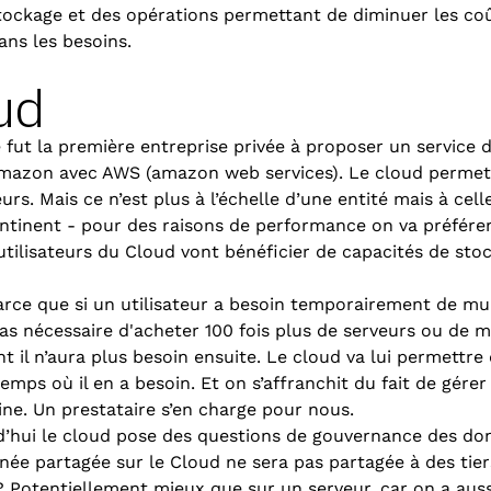
stockage et des opérations permettant de diminuer les coû
dans les besoins.
ud
 fut la première entreprise privée à proposer un service
Amazon avec AWS (amazon web services). Le cloud permet
urs. Mais ce n’est plus à l’échelle d’une entité mais à cel
ntinent - pour des raisons de performance on va préférer
tilisateurs du Cloud vont bénéficier de capacités de stoc
arce que si un utilisateur a besoin temporairement de mul
 pas nécessaire d'acheter 100 fois plus de serveurs ou de m
t il n’aura plus besoin ensuite. Le cloud va lui permettre
temps où il en a besoin. Et on s’affranchit du fait de gére
ne. Un prestataire s’en charge pour nous.
d’hui le cloud pose des questions de gouvernance des d
née partagée sur le Cloud ne sera pas partagée à des tie
? Potentiellement mieux que sur un serveur, car on a aussi