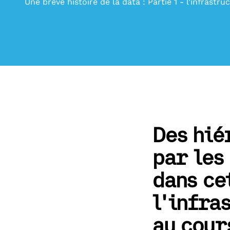
Une brève histoire de la data : Partie 1 - l’infrastru
Des hié
par les
dans ce
l'infra
au cour